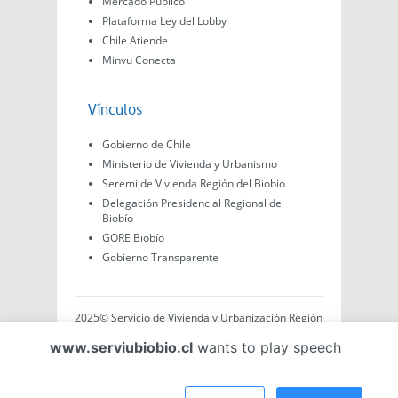
Mercado Público
Plataforma Ley del Lobby
Chile Atiende
Minvu Conecta
Vínculos
Gobierno de Chile
Ministerio de Vivienda y Urbanismo
Seremi de Vivienda Región del Biobio
Delegación Presidencial Regional del
Biobío
GORE Biobío
Gobierno Transparente
2025© Servicio de Vivienda y Urbanización Región
del Biobío, Av. Arturo Prat #575, Concepción -
www.serviubiobio.cl
wants to play speech
Región del Biobío, Chile. Todo el contenido de este
sitio web es de creación propia ya sea por Minvu,
Serviu o Gobierno, a menos que se indique lo
contrario.