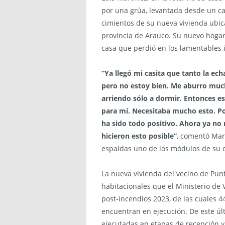
por una grúa, levantada desde un ca
cimientos de su nueva vivienda ubicad
provincia de Arauco. Su nuevo hoga
casa que perdió en los lamentables i
“Ya llegó mi casita que tanto la e
pero no estoy bien. Me aburro mucho
arriendo sólo a dormir. Entonces e
para mí. Necesitaba mucho esto. Po
ha sido todo positivo. Ahora ya no
hicieron esto posible”
, comentó Mar
espaldas uno de los módulos de su ca
La nueva vivienda del vecino de Pun
habitacionales que el Ministerio de
post-incendios 2023, de las cuales 4
encuentran en ejecución. De este ú
ejecutadas en etapas de recepción y