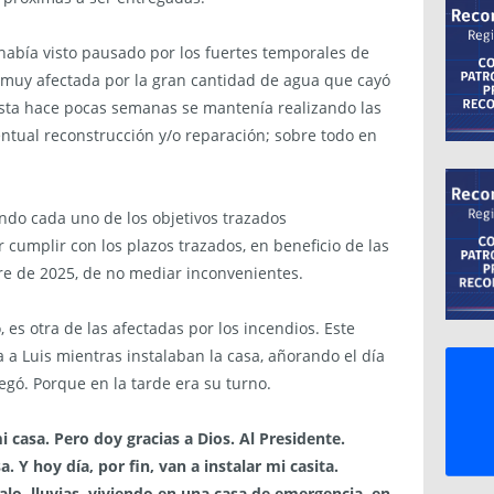
había visto pausado por los fuertes temporales de
o muy afectada por la gran cantidad de agua que cayó
asta hace pocas semanas se mantenía realizando las
entual reconstrucción y/o reparación; sobre todo en
endo cada uno de los objetivos trazados
 cumplir con los plazos trazados, en beneficio de las
tre de 2025, de no mediar inconvenientes.
to, es otra de las afectadas por los incendios. Este
 Luis mientras instalaban la casa, añorando el día
legó. Porque en la tarde era su turno.
asa. Pero doy gracias a Dios. Al Presidente.
Y hoy día, por fin, van a instalar mi casita.
, lluvias, viviendo en una casa de emergencia, en