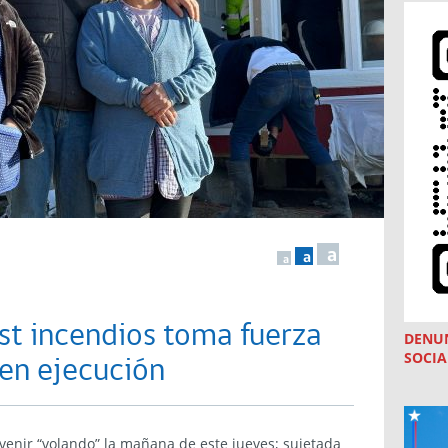
a
a
a
st incendios toma fuerza
DENU
SOCIA
 en ejecución
a venir “volando” la mañana de este jueves; sujetada