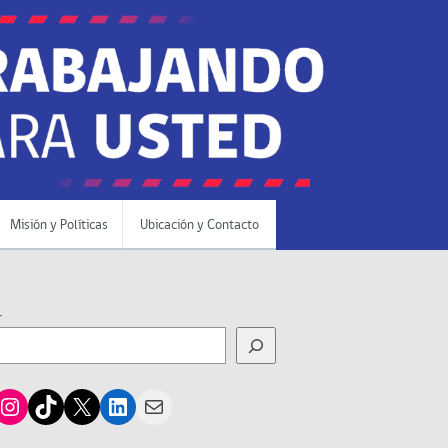
Misión y Políticas
Ubicación y Contacto
r
cebook
Instagram
TikTok
X
LinkedIn
Mail