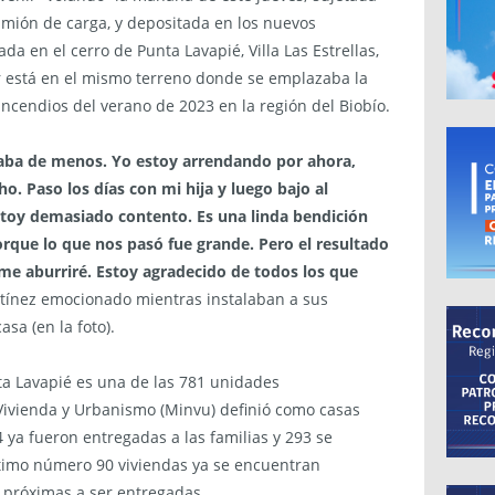
mión de carga, y depositada en los nuevos
a en el cerro de Punta Lavapié, Villa Las Estrellas,
r está en el mismo terreno donde se emplazaba la
ncendios del verano de 2023 en la región del Biobío.
chaba de menos. Yo estoy arrendando por ahora,
. Paso los días con mi hija y luego bajo al
stoy demasiado contento. Es una linda bendición
rque lo que nos pasó fue grande. Pero el resultado
 me aburriré. Estoy agradecido de todos los que
tínez emocionado mientras instalaban a sus
sa (en la foto).
ta Lavapié es una de las 781 unidades
 Vivienda y Urbanismo (Minvu) definió como casas
4 ya fueron entregadas a las familias y 293 se
ltimo número 90 viviendas ya se encuentran
 próximas a ser entregadas.