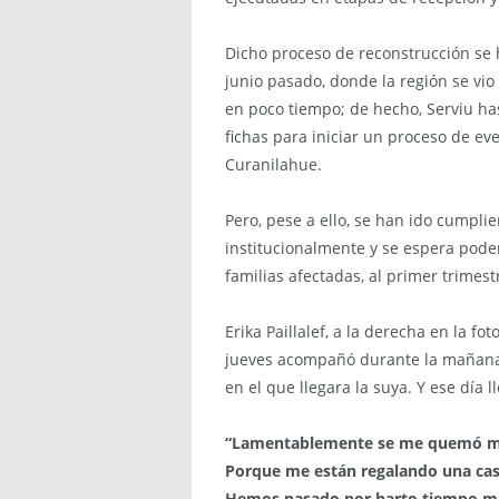
Dicho proceso de reconstrucción se 
junio pasado, donde la región se vi
en poco tiempo; de hecho, Serviu h
fichas para iniciar un proceso de ev
Curanilahue.
Pero, pese a ello, se han ido cumpli
institucionalmente y se espera poder
familias afectadas, al primer trimes
Erika Paillalef, a la derecha en la fo
jueves acompañó durante la mañana a
en el que llegara la suya. Y ese día l
“Lamentablemente se me quemó mi c
Porque me están regalando una casa. 
Hemos pasado por harto tiempo malo