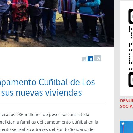
a
a
a
mpamento Cuñibal de Los
 sus nuevas viviendas
DENU
SOCIA
era los 936 millones de pesos se concretó la
nefician a familias del campamento Cuñibal en la
ento se realizó a través del Fondo Solidario de