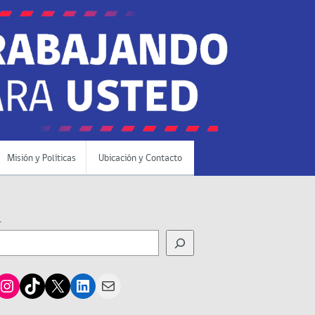
Misión y Políticas
Ubicación y Contacto
r
cebook
Instagram
TikTok
X
LinkedIn
Mail