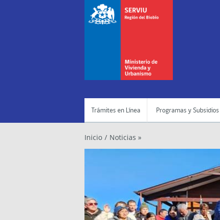
Trámites en Línea
Programas y Subsidios
Inicio
/
Noticias »