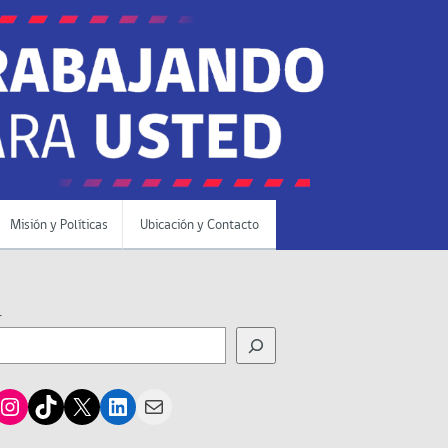
Misión y Políticas
Ubicación y Contacto
r
cebook
Instagram
TikTok
X
LinkedIn
Mail