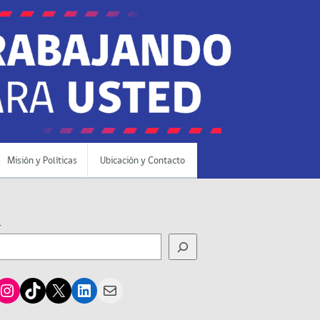
Misión y Políticas
Ubicación y Contacto
r
cebook
Instagram
TikTok
X
LinkedIn
Mail