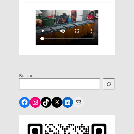
Buscar
Facebook
Instagram
TikTok
X
LinkedIn
Mail