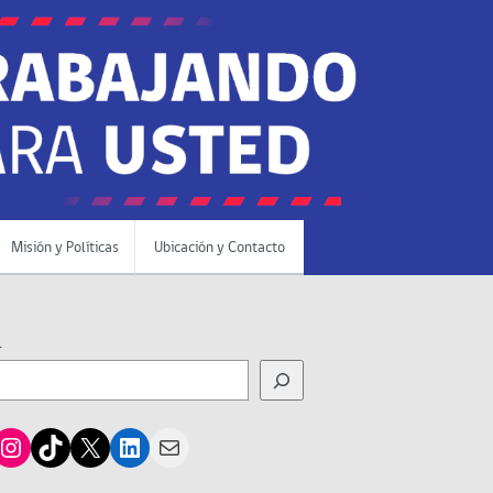
Misión y Políticas
Ubicación y Contacto
r
cebook
Instagram
TikTok
X
LinkedIn
Mail