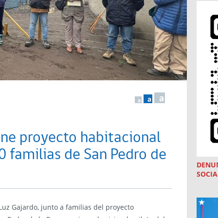
a
a
a
ne proyecto habitacional
0 familias de San Pedro de
DENU
SOCIA
Luz Gajardo, junto a familias del proyecto