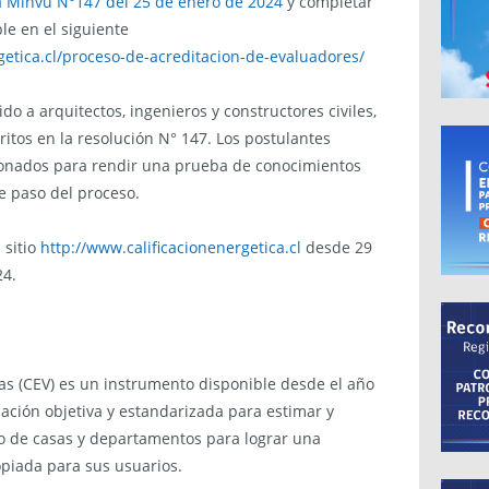
a Minvu N°147 del 25 de enero de 2024
y completar
le en el siguiente
getica.cl/proceso-de-acreditacion-de-evaluadores/
ido a arquitectos, ingenieros y constructores civiles,
itos en la resolución N° 147. Los postulantes
ionados para rendir una prueba de conocimientos
e paso del proceso.
 sitio
http://www.calificacionenergetica.cl
desde 29
24.
das (CEV) es un instrumento disponible desde el año
ación objetiva y estandarizada para estimar y
ico de casas y departamentos para lograr una
piada para sus usuarios.