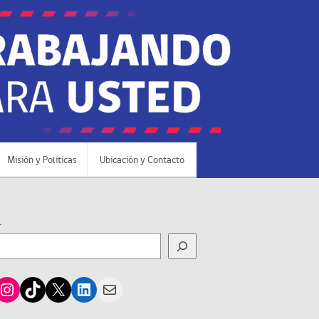
Misión y Políticas
Ubicación y Contacto
r
cebook
Instagram
TikTok
X
LinkedIn
Mail