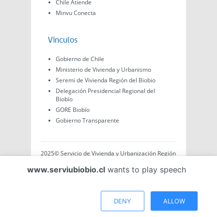
Chile Atiende
Minvu Conecta
Vínculos
Gobierno de Chile
Ministerio de Vivienda y Urbanismo
Seremi de Vivienda Región del Biobio
Delegación Presidencial Regional del
Biobío
GORE Biobío
Gobierno Transparente
2025© Servicio de Vivienda y Urbanización Región
del Biobío, Av. Arturo Prat #575, Concepción -
www.serviubiobio.cl
wants to play speech
Región del Biobío, Chile. Todo el contenido de este
sitio web es de creación propia ya sea por Minvu,
Serviu o Gobierno, a menos que se indique lo
contrario.
DENY
ALLOW