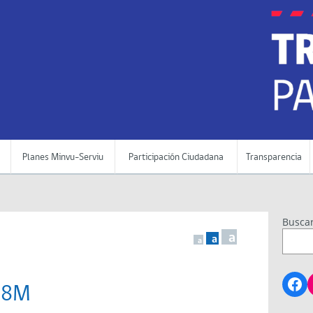
Planes Minvu-Serviu
Participación Ciudadana
Transparencia
Busca
a
a
a
Fa
) 8M