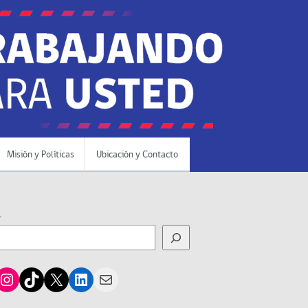
Misión y Políticas
Ubicación y Contacto
r
cebook
Instagram
TikTok
X
LinkedIn
Mail