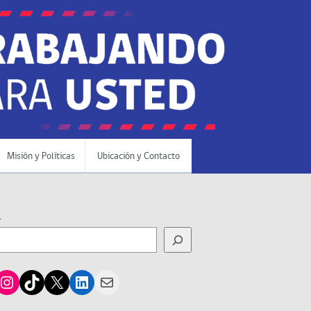
Misión y Políticas
Ubicación y Contacto
r
cebook
Instagram
TikTok
X
LinkedIn
Mail