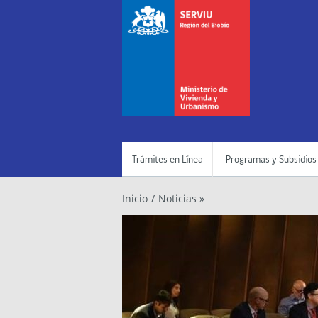
Trámites en Línea
Programas y Subsidios
Inicio
/
Noticias »