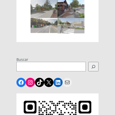
Buscar
Facebook
Instagram
TikTok
X
LinkedIn
Mail