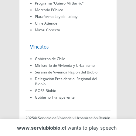
Programa “Quiero Mi Barrio”
Mercado Público
Plataforma Ley del Lobby
Chile Atiende
Minvu Conecta
Vínculos
Gobierno de Chile
Ministerio de Vivienda y Urbanismo
Seremi de Vivienda Región del Biobio
Delegación Presidencial Regional del
Biobío
GORE Biobío
Gobierno Transparente
2025© Servicio de Vivienda y Urbanización Región
del Biobío, Av. Arturo Prat #575, Concepción -
www.serviubiobio.cl
wants to play speech
Región del Biobío, Chile. Todo el contenido de este
sitio web es de creación propia ya sea por Minvu,