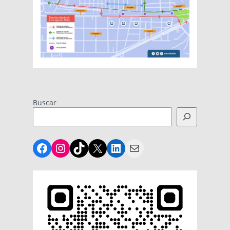
Buscar
Facebook
Instagram
TikTok
X
LinkedIn
Mail