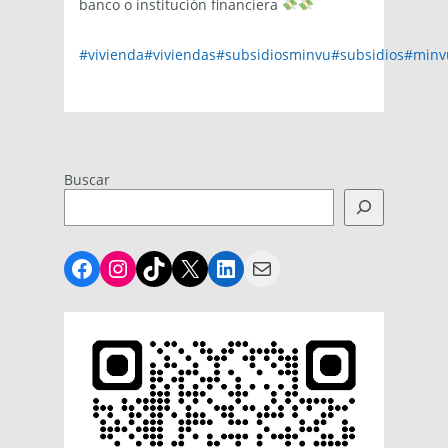
banco o institución financiera
#vivienda
#viviendas
#subsidiosminvu
#subsidios
#minv
Buscar
Facebook
Instagram
TikTok
X
LinkedIn
Mail