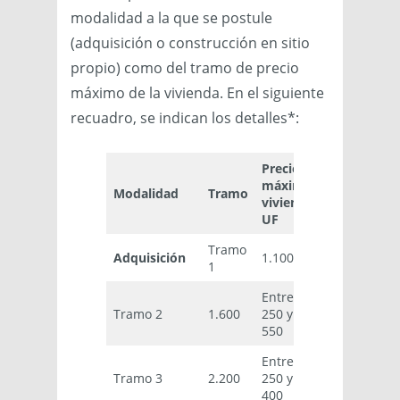
modalidad a la que se postule
(adquisición o construcción en sitio
propio) como del tramo de precio
máximo de la vivienda. En el siguiente
recuadro, se indican los detalles*:
Precio
máximo
Subsidio
Modalidad
Tramo
vivienda
máximo UF
UF
Tramo
Adquisición
1.100
600 (fijo)
1
Entre
Tramo 2
1.600
250 y
550
Entre
Tramo 3
2.200
250 y
400