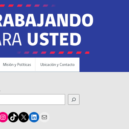
Misión y Políticas
Ubicación y Contacto
r
cebook
Instagram
TikTok
X
LinkedIn
Mail