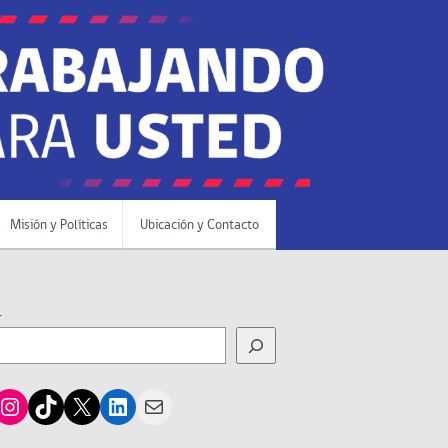
Misión y Políticas
Ubicación y Contacto
r
cebook
Instagram
TikTok
X
LinkedIn
Mail