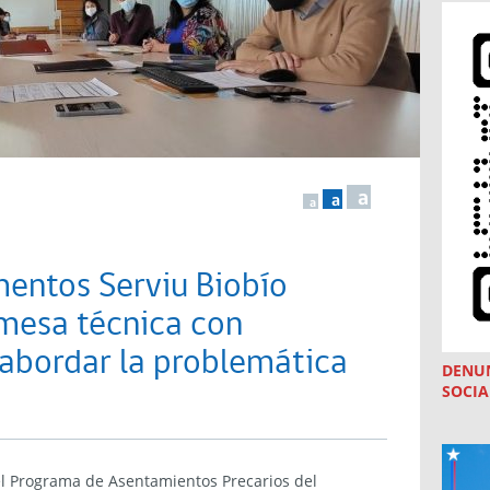
a
a
a
entos Serviu Biobío
 mesa técnica con
 abordar la problemática
DENU
SOCIA
 el Programa de Asentamientos Precarios del