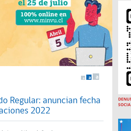
a
a
a
do Regular: anuncian fecha
DENU
SOCIA
laciones 2022