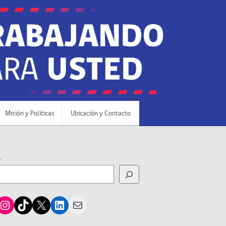
Misión y Políticas
Ubicación y Contacto
r
cebook
Instagram
TikTok
X
LinkedIn
Mail