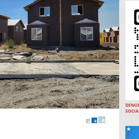
DENU
SOCIA
a
a
a