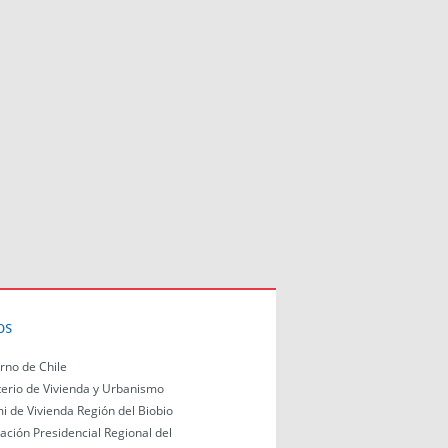
os
rno de Chile
terio de Vivienda y Urbanismo
i de Vivienda Región del Biobio
ación Presidencial Regional del