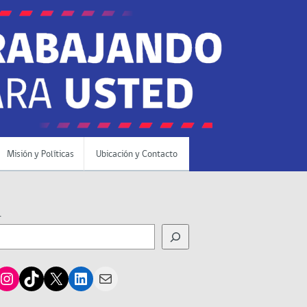
Misión y Políticas
Ubicación y Contacto
r
cebook
Instagram
TikTok
X
LinkedIn
Mail