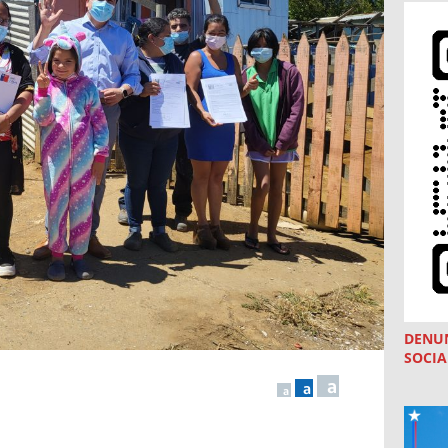
DENU
SOCIA
a
a
a