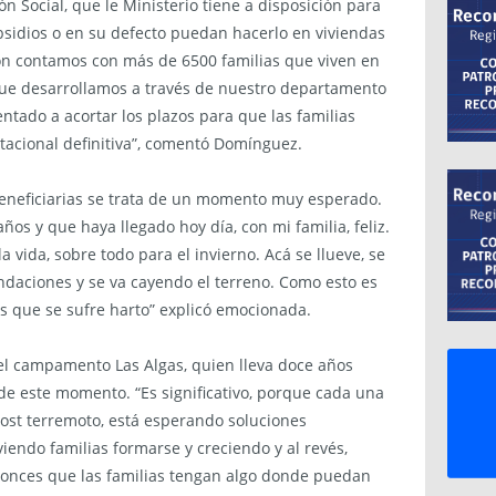
n Social, que le Ministerio tiene a disposición para
bsidios o en su defecto puedan hacerlo en viviendas
n contamos con más de 6500 familias que viven en
ue desarrollamos a través de nuestro departamento
ntado a acortar los plazos para que las familias
acional definitiva”, comentó Domínguez.
beneficiarias se trata de un momento muy esperado.
años y que haya llegado hoy día, con mi familia, feliz.
la vida, sobre todo para el invierno. Acá se llueve, se
nundaciones y se va cayendo el terreno. Como esto es
 es que se sufre harto” explicó emocionada.
del campamento Las Algas, quien lleva doce años
 de este momento. “Es significativo, porque cada una
post terremoto, está esperando soluciones
endo familias formarse y creciendo y al revés,
onces que las familias tengan algo donde puedan