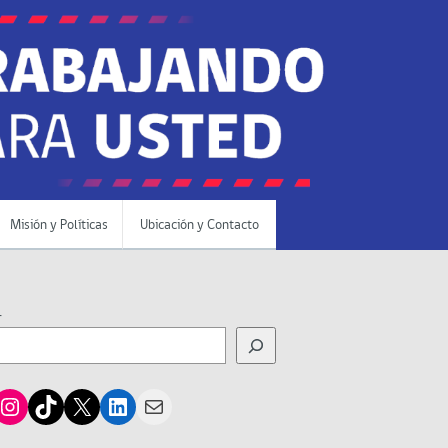
Misión y Políticas
Ubicación y Contacto
r
cebook
Instagram
TikTok
X
LinkedIn
Mail