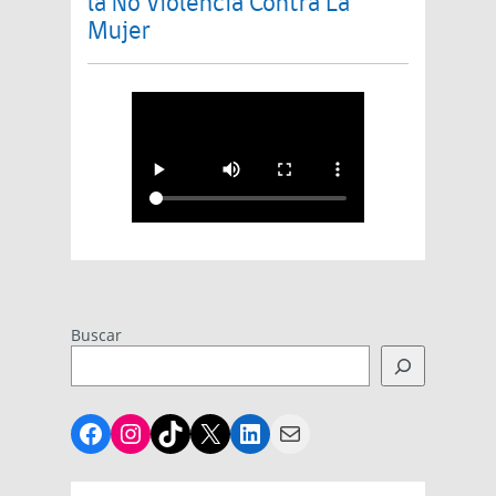
la No Violencia Contra La
Mujer
Buscar
Facebook
Instagram
TikTok
X
LinkedIn
Mail