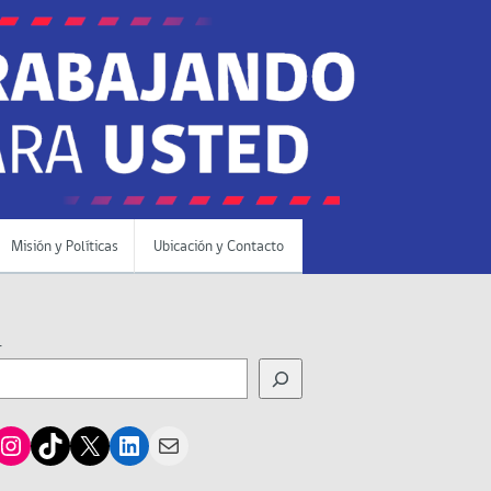
Misión y Políticas
Ubicación y Contacto
r
cebook
Instagram
TikTok
X
LinkedIn
Mail