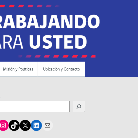
Misión y Políticas
Ubicación y Contacto
r
cebook
Instagram
TikTok
X
LinkedIn
Mail