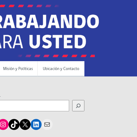
Misión y Políticas
Ubicación y Contacto
r
cebook
Instagram
TikTok
X
LinkedIn
Mail