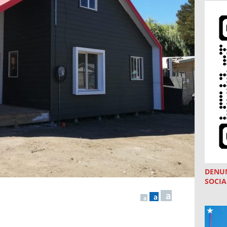
DENU
SOCIA
a
a
a