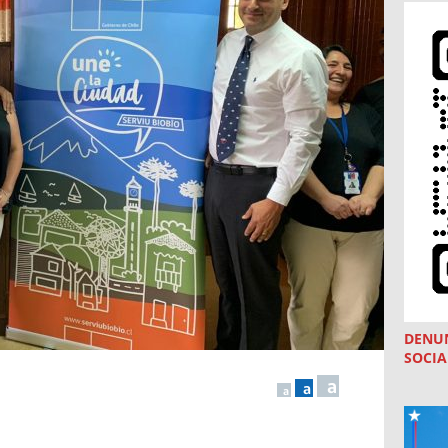
DENU
SOCIA
a
a
a