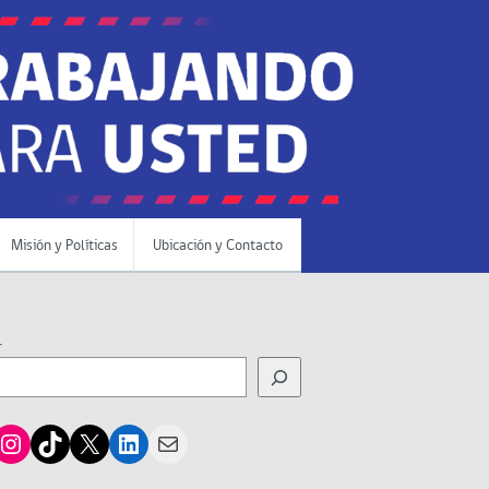
Misión y Políticas
Ubicación y Contacto
r
cebook
Instagram
TikTok
X
LinkedIn
Mail