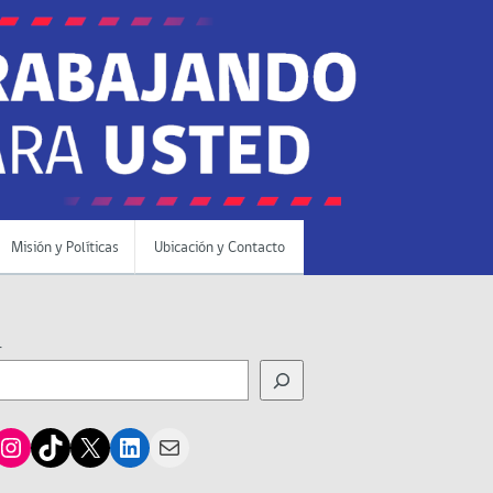
Misión y Políticas
Ubicación y Contacto
r
cebook
Instagram
TikTok
X
LinkedIn
Mail