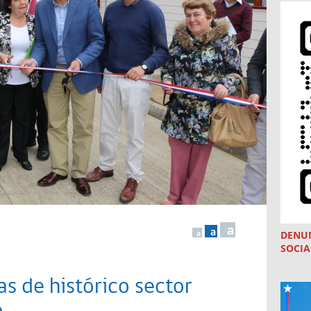
a
a
DENU
a
SOCIA
s de histórico sector