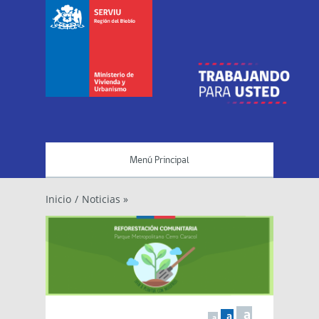
Menú Principal
Inicio
/
Noticias »
a
a
a