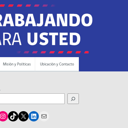
Misión y Políticas
Ubicación y Contacto
r
cebook
Instagram
TikTok
X
LinkedIn
Mail