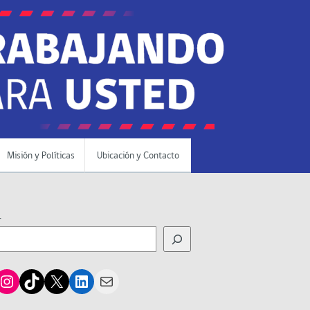
Misión y Políticas
Ubicación y Contacto
r
cebook
Instagram
TikTok
X
LinkedIn
Mail